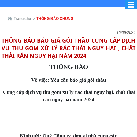
Trang chủ
THÔNG BÁO CHUNG
10/06/2024
THÔNG BÁO BÁO GIÁ GÓI THẦU CUNG CẤP DỊCH
VỤ THU GOM XỬ LÝ RÁC THẢI NGUY HẠI , CHẤT
THẢI RẮN NGUY HẠI NĂM 2024
THÔNG BÁO
Về việc: Yêu cầu báo giá gói thầu
Cung cấp dịch vụ thu gom xử lý rác thải nguy hại, chất thải
rắn nguy hại năm 2024
Kính gửi: Quý Công ty, đơn vị nhà cung cấp