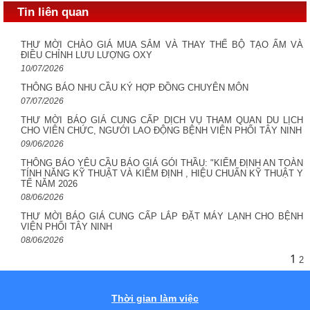
Tin liên quan
THƯ MỜI CHÀO GIÁ MUA SẮM VÀ THAY THẾ BỘ TẠO ẨM VÀ
ĐIỀU CHỈNH LƯU LƯỢNG OXY
10/07/2026
THÔNG BÁO NHU CẦU KÝ HỢP ĐỒNG CHUYÊN MÔN
07/07/2026
THƯ MỜI BÁO GIÁ CUNG CẤP DỊCH VỤ THAM QUAN DU LỊCH
CHO VIÊN CHỨC, NGƯỚI LAO ĐỘNG BỆNH VIỆN PHỔI TÂY NINH
09/06/2026
THÔNG BÁO YÊU CẦU BÁO GIÁ GÓI THẦU: "KIỂM ĐỊNH AN TOÀN
TÍNH NĂNG KỸ THUẬT VÀ KIỂM ĐỊNH , HIỆU CHUẨN KỸ THUẬT Y
TẾ NĂM 2026
08/06/2026
THƯ MỜI BÁO GIÁ CUNG CẤP LẮP ĐẶT MÁY LẠNH CHO BỆNH
VIỆN PHỔI TÂY NINH
08/06/2026
1
2
Thời gian làm việc