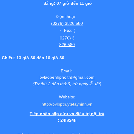
Sáng: 07 giờ đến 11 giờ
Điện thoại:
(0276) 3826 580
- Fax: (
0276) 3
826 580
Chiều: 13 giờ 30 đến 16 giờ 30
Email:
bvlaobenhphoitn@gmail.com
(Từ thứ 2 đến thứ 6, trừ ngày lễ, tết)
Website:
http://bvlbptn.ytetayninh.vn
Tiếp nhận cấp cứu và điều trị nội trú
: 24h/24h