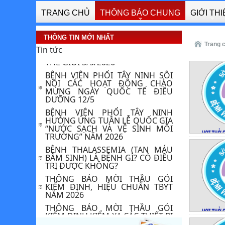
THÔNG BÁO CHÀO GIÁ GÓI KIỂM
TRANG CHỦ
THÔNG BÁO CHUNG
GIỚI TH
ĐỊNH HIỆU CHUẨN TRANG THIẾT
BỊ Y TẾ
BỆNH VIỆN PHỔI TÂY NINH
THÔNG TIN MỚI NHẤT
HƯỞNG ỨNG NGÀY VỆ SINH TAY
Trang 
Tin tức
THẾ GIỚI 5/5/2026
BỆNH VIỆN PHỔI TÂY NINH SÔI
NỔI CÁC HOẠT ĐỘNG CHÀO
MỪNG NGÀY QUỐC TẾ ĐIỀU
DƯỠNG 12/5 ​
BỆNH VIỆN PHỔI TÂY NINH
HƯỞNG ỨNG TUẦN LỄ QUỐC GIA
“NƯỚC SẠCH VÀ VỆ SINH MÔI
TRƯỜNG” NĂM 2026
BỆNH THALASSEMIA (TAN MÁU
BẨM SINH) LÀ BỆNH GÌ? CÓ ĐIỀU
TRỊ ĐƯỢC KHÔNG?
THÔNG BÁO MỜI THẦU GÓI
KIỂM ĐỊNH, HIỆU CHUẨN TBYT
NĂM 2026
THÔNG BÁO MỜI THẦU GÓI
KIỂM ĐỊNH KIỂM XẠ CÁC THIẾT BỊ
X-QUANG