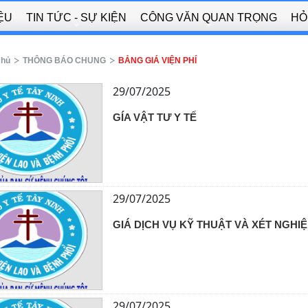
IỆU
TIN TỨC - SỰ KIỆN
CÔNG VĂN QUAN TRỌNG
HỎ
chủ
THÔNG BÁO CHUNG
BẢNG GIÁ VIỆN PHÍ
29/07/2025
GÍA VẬT TƯ Y TẾ
29/07/2025
GIÁ DỊCH VỤ KỸ THUẬT VÀ XÉT NGHI
29/07/2025