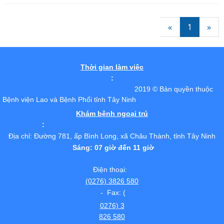
«
1
»
Thời gian làm việc
:
2019 © Bản quyền thuộc
Bệnh viện Lao và Bệnh Phổi tỉnh Tây Ninh
Khám bệnh ngoại trú
:
Địa chỉ: Đường 781, ấp Bình Long, xã Châu Thành, tỉnh Tây Ninh
Sáng: 07 giờ đến 11 giờ
Điện thoại:
(0276) 3826 580
- Fax: (
0276) 3
826 580