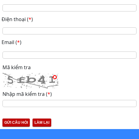
Điện thoại
(
*
)
Email
(
*
)
Mã kiểm tra
Nhập mã kiểm tra
(
*
)
GỬI CÂU HỎI
LÀM LẠI