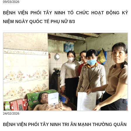
09/03/2026
BỆNH VIỆN PHỔI TÂY NINH TỔ CHỨC HOẠT ĐỘNG KỶ
NIỆM NGÀY QUỐC TẾ PHỤ NỮ 8/3
24/02/2026
BỆNH VIỆN PHỔI TÂY NINH TRI ÂN MẠNH THƯỜNG QUÂN