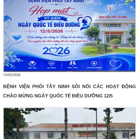
13/05/2026
BỆNH VIỆN PHỔI TÂY NINH SÔI NỔI CÁC HOẠT ĐỘNG
CHÀO MỪNG NGÀY QUỐC TẾ ĐIỀU DƯỠNG 12/5 ​