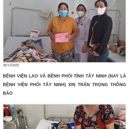
30/12/2025
BỆNH VIỆN LAO VÀ BỆNH PHỔI TỈNH TÂY NINH (NAY LÀ
BỆNH VIỆN PHỔI TÂY NINH) XIN TRÂN TRỌNG THÔNG
BÁO