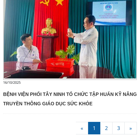
16/10/2025
BỆNH VIỆN PHỔI TÂY NINH TỔ CHỨC TẬP HUẤN KỸ NĂNG
TRUYỀN THÔNG GIÁO DỤC SỨC KHỎE
«
1
2
3
»