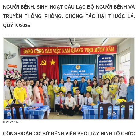
NGƯỜI BỆNH, SINH HOẠT CÂU LẠC BỘ NGƯỜI BỆNH VÀ
TRUYỀN THÔNG PHÒNG, CHỐNG TÁC HẠI THUỐC LÁ,
QUÝ IV/2025
03/12/2025
CÔNG ĐOÀN CƠ SỞ BỆNH VIỆN PHỔI TÂY NINH TỔ CHỨC