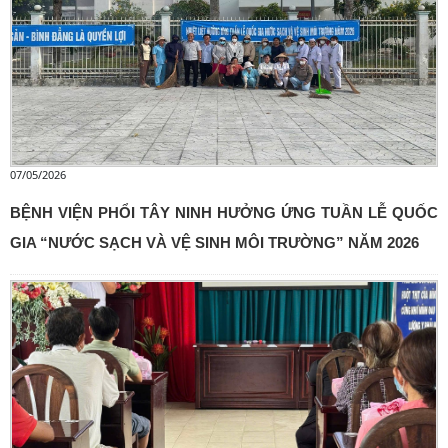
07/05/2026
BỆNH VIỆN PHỔI TÂY NINH HƯỞNG ỨNG TUẦN LỄ QUỐC
GIA “NƯỚC SẠCH VÀ VỆ SINH MÔI TRƯỜNG” NĂM 2026