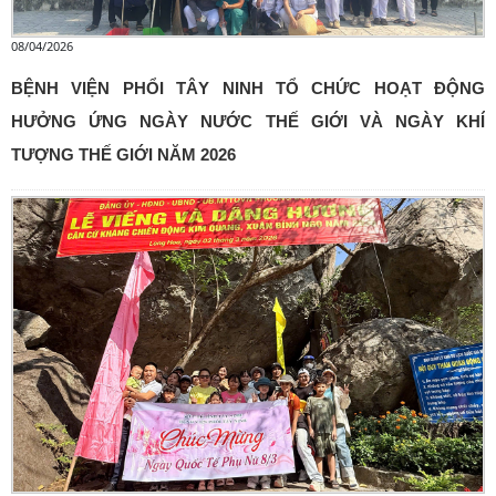
08/04/2026
BỆNH VIỆN PHỔI TÂY NINH TỔ CHỨC HOẠT ĐỘNG
HƯỞNG ỨNG NGÀY NƯỚC THẾ GIỚI VÀ NGÀY KHÍ
TƯỢNG THẾ GIỚI NĂM 2026