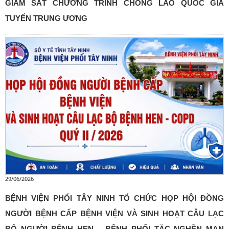
GIÁM SÁT CHƯƠNG TRÌNH CHỐNG LAO QUỐC GIA
TUYẾN TRUNG ƯƠNG
29/06/2026
BỆNH VIỆN PHỔI TÂY NINH TỔ CHỨC HỌP HỘI ĐỒNG
NGƯỜI BỆNH CẤP BỆNH VIỆN VÀ SINH HOẠT CÂU LẠC
BỘ NGƯỜI BỆNH HEN – BỆNH PHỔI TẮC NGHẼN MẠN