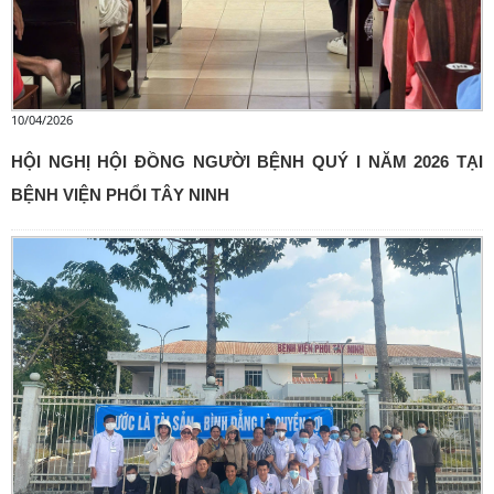
10/04/2026
HỘI NGHỊ HỘI ĐỒNG NGƯỜI BỆNH QUÝ I NĂM 2026 TẠI
BỆNH VIỆN PHỔI TÂY NINH