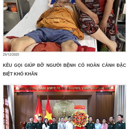
25/12/2025
KÊU GỌI GIÚP ĐỠ NGƯỜI BỆNH CÓ HOÀN CẢNH ĐẶC
BIỆT KHÓ KHĂN