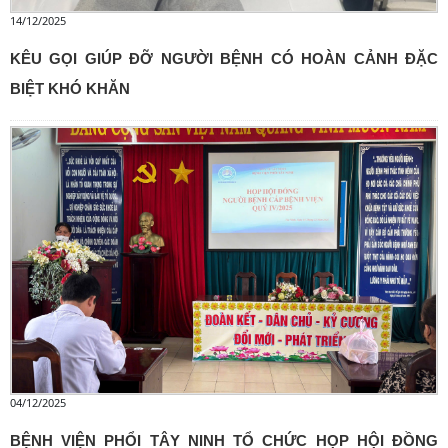
14/12/2025
KÊU GỌI GIÚP ĐỠ NGƯỜI BỆNH CÓ HOÀN CẢNH ĐẶC
BIỆT KHÓ KHĂN
04/12/2025
BỆNH VIỆN PHỔI TÂY NINH TỔ CHỨC HỌP HỘI ĐỒNG