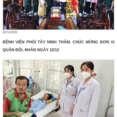
22/12/2025
BỆNH VIỆN PHỔI TÂY NINH THĂM, CHÚC MỪNG ĐƠN VỊ
QUÂN ĐỘI, NHÂN NGÀY 22/12