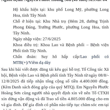
Hộ khẩu hiện tại: khu phố Long Mỹ, phường Long
Hoa, tỉnh Tây Ninh
Chỗ ở hiện tại: Khu Nhà trọ (Hẻm 28, đường Trịnh
Phong Đáng, Trường Phước, phường Long Hoa, tỉnh
Tây Ninh.
Ngày nhập viện: 27/6/2025
Khoa điều trị: Khoa Lao và Bệnh phổi – Bệnh viện
Phổi tỉnh Tây Ninh.
Chẩn đoán: Suy hô hấp cấp/
Lao phổi có
MTB(+)/Viêm dạ dày
Sau khi bài viết được đăng tải kêu gọi hỗ trợ, Tổ Công tác Xã
hội,
Bệnh viện Lao và Bệnh phổi tỉnh Tây Ninh từ ngày 08/8/-
12/8/2025
đã tiếp nhận tổng cộng số tiền 4.400.000 đồng.
(Kèm Danh sách đóng góp của quý MTQ).
Em Nguyễn Phước
Hoàng Sơn cùng người nhà quyết định xin về nên Tổ CTXH
xin dừng vận động và đã Trao số tiền 4.805.000 đồng cho em
và gia đình. Để gia đình có phần nào tiếp tục chăm sóc em tại