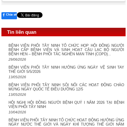
Chia sẻ
Tin liên quan
BỆNH VIỆN PHỔI TÂY NINH TỔ CHỨC HỌP HỘI ĐỒNG NGƯỜI
BỆNH CẤP BỆNH VIỆN VÀ SINH HOẠT CÂU LẠC BỘ NGƯỜI
BỆNH HEN – BỆNH PHỔI TẮC NGHẼN MẠN TÍNH (COPD)...
29/06/2026
BỆNH VIỆN PHỔI TÂY NINH HƯỞNG ỨNG NGÀY VỆ SINH TAY
THẾ GIỚI 5/5/2026
13/05/2026
BỆNH VIỆN PHỔI TÂY NINH SÔI NỔI CÁC HOẠT ĐỘNG CHÀO
MỪNG NGÀY QUỐC TẾ ĐIỀU DƯỠNG 12/5 ​
13/05/2026
HỘI NGHỊ HỘI ĐỒNG NGƯỜI BỆNH QUÝ I NĂM 2026 TẠI BỆNH
VIỆN PHỔI TÂY NINH
10/04/2026
BỆNH VIỆN PHỔI TÂY NINH TỔ CHỨC HOẠT ĐỘNG HƯỞNG ỨNG
NGÀY NƯỚC THẾ GIỚI VÀ NGÀY KHÍ TƯỢNG THẾ GIỚI NĂM