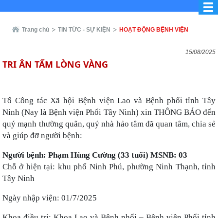
Trang chủ
TIN TỨC - SỰ KIỆN
HOẠT ĐỘNG BỆNH VIỆN
15/08/2025
TRI ÂN TẤM LÒNG VÀNG
Tổ Công tác Xã hội
Bệnh viện Lao và Bệnh phổi tỉnh Tây
Ninh
(Nay là Bệnh viện Phổi Tây Ninh) xin THÔNG BÁO đến
quý mạnh thường quân, quý nhà hảo tâm đã quan tâm, chia sẻ
và giúp đỡ người bệnh:
Người bệnh: Phạm Hùng Cường (33 tuổi) MSNB: 03
Chỗ ở hiện tại: khu phố Ninh Phú, phường Ninh Thạnh, tỉnh
Tây Ninh
Ngày nhập viện: 01/7/2025
Khoa điều trị: Khoa Lao và Bệnh phổi – Bệnh viện Phổi tỉnh