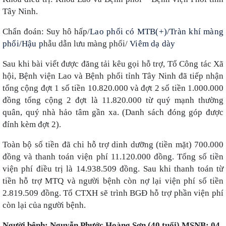
Tây Ninh.
Chẩn đoán: Suy hô hấp/
Lao phổi có MTB(+)/Tràn khí màng
phổi/Hậu p
hẫu dẫn lưu màng phổi/
Viêm dạ dày
Sau khi bài viết được đăng tải kêu gọi hỗ trợ, Tổ Công tác Xã
hội,
Bệnh viện Lao và Bệnh phổi tỉnh Tây Ninh
đã tiếp nhận
tổng cộng đợt 1 số tiền 10.820.000 và đợt 2 số tiền 1.000.000
đồng tổng cộng 2 đợt là 11.820.000 từ quý mạnh thường
quân, quý nhà hảo tâm gần xa. (Danh sách đóng góp được
đính kèm đợt 2).
Toàn bộ số tiền đã chi hỗ trợ dinh dưỡng (tiền mặt) 700.000
đồng và thanh toán viện phí 11.120.000 đồng. Tổng số tiền
viện phí điều trị là 14.938.509 đồng. Sau khi thanh toán từ
tiền hỗ trợ MTQ và người bệnh còn nợ lại viện phí số tiền
2.819.509 đồng. Tổ CTXH sẽ trình BGĐ hỗ trợ phần viện phí
còn lại của người bệnh.
Người bệnh: Nguyễn Phước Hoàng Sơn (40 tuổi) MSNB: 04