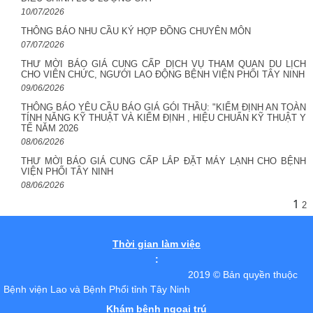
10/07/2026
THÔNG BÁO NHU CẦU KÝ HỢP ĐỒNG CHUYÊN MÔN
07/07/2026
THƯ MỜI BÁO GIÁ CUNG CẤP DỊCH VỤ THAM QUAN DU LỊCH
CHO VIÊN CHỨC, NGƯỚI LAO ĐỘNG BỆNH VIỆN PHỔI TÂY NINH
09/06/2026
THÔNG BÁO YÊU CẦU BÁO GIÁ GÓI THẦU: "KIỂM ĐỊNH AN TOÀN
TÍNH NĂNG KỸ THUẬT VÀ KIỂM ĐỊNH , HIỆU CHUẨN KỸ THUẬT Y
TẾ NĂM 2026
08/06/2026
THƯ MỜI BÁO GIÁ CUNG CẤP LẮP ĐẶT MÁY LẠNH CHO BỆNH
VIỆN PHỔI TÂY NINH
08/06/2026
1
2
Thời gian làm việc
:
2019 © Bản quyền thuộc
Bệnh viện Lao và Bệnh Phổi tỉnh Tây Ninh
Khám bệnh ngoại trú