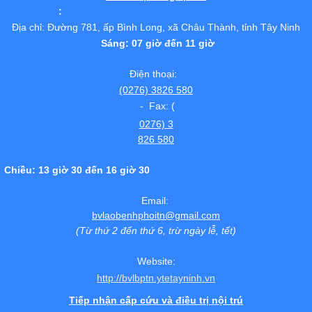
:
Địa chỉ: Đường 781, ấp Bình Long, xã Châu Thành, tỉnh Tây Ninh
Sáng: 07 giờ đến 11 giờ
Điện thoại:
(0276) 3826 580
- Fax: (
0276) 3
826 580
Chiều: 13 giờ 30 đến 16 giờ 30
Email:
bvlaobenhphoitn@gmail.com
(Từ thứ 2 đến thứ 6, trừ ngày lễ, tết)
Website:
http://bvlbptn.ytetayninh.vn
Tiếp nhận cấp cứu và điều trị nội trú