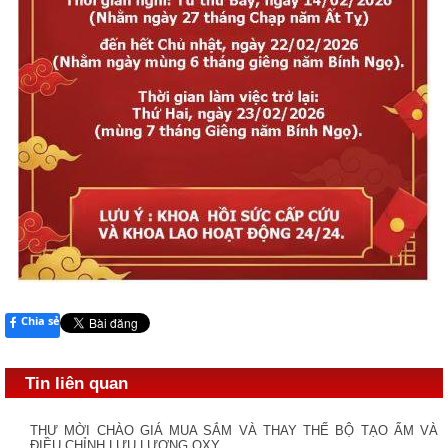
Chia sẻ
Tin liên quan
THƯ MỜI CHÀO GIÁ MUA SẮM VÀ THAY THẾ BỘ TẠO ẨM VÀ
ĐIỀU CHỈNH LƯU LƯỢNG OXY