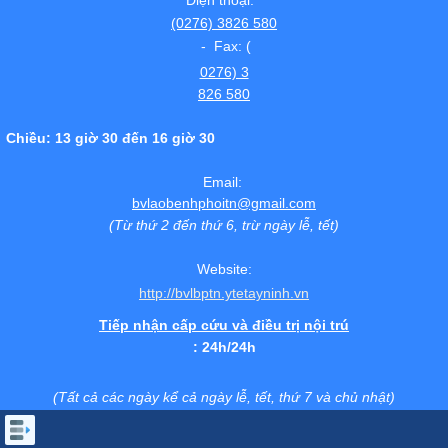
Điện thoại:
(0276) 3826 580
- Fax: (
0276) 3
826 580
Chiều: 13 giờ 30 đến 16 giờ 30
Email:
bvlaobenhphoitn@gmail.com
(Từ thứ 2 đến thứ 6, trừ ngày lễ, tết)
Website:
http://bvlbptn.ytetayninh.vn
Tiếp nhận cấp cứu và điều trị nội trú
: 24h/24h
(Tất cả các ngày kể cả ngày lễ, tết, thứ 7 và chủ nhật)