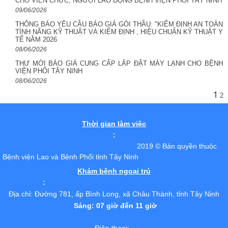
CHO VIÊN CHỨC, NGƯỚI LAO ĐỘNG BỆNH VIỆN PHỔI TÂY NINH
09/06/2026
THÔNG BÁO YÊU CẦU BÁO GIÁ GÓI THẦU: "KIỂM ĐỊNH AN TOÀN
TÍNH NĂNG KỸ THUẬT VÀ KIỂM ĐỊNH , HIỆU CHUẨN KỸ THUẬT Y
TẾ NĂM 2026
08/06/2026
THƯ MỜI BÁO GIÁ CUNG CẤP LẮP ĐẶT MÁY LẠNH CHO BỆNH
VIỆN PHỔI TÂY NINH
08/06/2026
1
2
Thời gian làm việc
:
2019 © Bản quyền thuộc
Bệnh viện Lao và Bệnh Phổi tỉnh Tây Ninh
Khám bệnh ngoại trú
:
Địa chỉ: Đường 781, ấp Bình Long, xã Châu Thành, tỉnh Tây Ninh
Sáng: 07 giờ đến 11 giờ