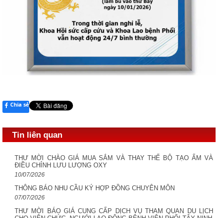
Chia sẻ
Tin liên quan
THƯ MỜI CHÀO GIÁ MUA SẮM VÀ THAY THẾ BỘ TẠO ẨM VÀ
ĐIỀU CHỈNH LƯU LƯỢNG OXY
10/07/2026
THÔNG BÁO NHU CẦU KÝ HỢP ĐỒNG CHUYÊN MÔN
07/07/2026
THƯ MỜI BÁO GIÁ CUNG CẤP DỊCH VỤ THAM QUAN DU LỊCH