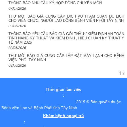
THÔNG BÁO NHU CẦU KÝ HỢP ĐỒNG CHUYÊN MÔN
07/07/2026
THƯ MỜI BÁO GIÁ CUNG CẤP DỊCH VỤ THAM QUAN DU LỊCH
CHO VIÊN CHỨC, NGƯỚI LAO ĐỘNG BỆNH VIỆN PHỔI TÂY NINH
09/06/2026
THÔNG BÁO YÊU CẦU BÁO GIÁ GÓI THẦU: "KIỂM ĐỊNH AN TOÀN
TÍNH NĂNG KỸ THUẬT VÀ KIỂM ĐỊNH , HIỆU CHUẨN KỸ THUẬT Y
TẾ NĂM 2026
08/06/2026
THƯ MỜI BÁO GIÁ CUNG CẤP LẮP ĐẶT MÁY LẠNH CHO BỆNH
VIỆN PHỔI TÂY NINH
08/06/2026
1
2
Thời gian làm việc
:
2019 © Bản quyền thuộc
Bệnh viện Lao và Bệnh Phổi tỉnh Tây Ninh
Khám bệnh ngoại trú
: