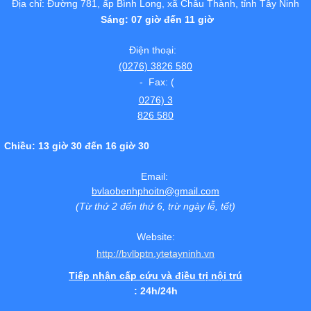
Địa chỉ: Đường 781, ấp Bình Long, xã Châu Thành, tỉnh Tây Ninh
Sáng: 07 giờ đến 11 giờ
Điện thoại:
(0276) 3826 580
- Fax: (
0276) 3
826 580
Chiều: 13 giờ 30 đến 16 giờ 30
Email:
bvlaobenhphoitn@gmail.com
(Từ thứ 2 đến thứ 6, trừ ngày lễ, tết)
Website:
http://bvlbptn.ytetayninh.vn
Tiếp nhận cấp cứu và điều trị nội trú
: 24h/24h