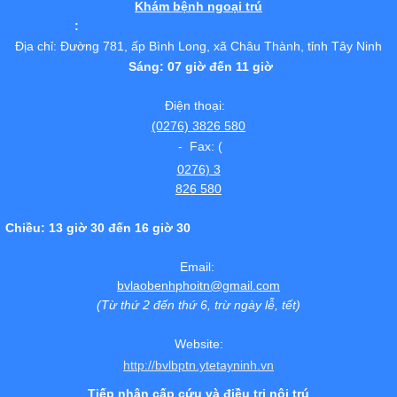
Khám bệnh ngoại trú
:
Địa chỉ: Đường 781, ấp Bình Long, xã Châu Thành, tỉnh Tây Ninh
Sáng: 07 giờ đến 11 giờ
Điện thoại:
(0276) 3826 580
- Fax: (
0276) 3
826 580
Chiều: 13 giờ 30 đến 16 giờ 30
Email:
bvlaobenhphoitn@gmail.com
(Từ thứ 2 đến thứ 6, trừ ngày lễ, tết)
Website:
http://bvlbptn.ytetayninh.vn
Tiếp nhận cấp cứu và điều trị nội trú