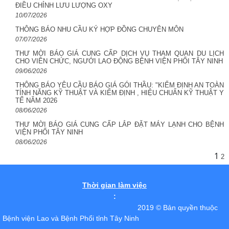
ĐIỀU CHỈNH LƯU LƯỢNG OXY
10/07/2026
THÔNG BÁO NHU CẦU KÝ HỢP ĐỒNG CHUYÊN MÔN
07/07/2026
THƯ MỜI BÁO GIÁ CUNG CẤP DỊCH VỤ THAM QUAN DU LỊCH
CHO VIÊN CHỨC, NGƯỚI LAO ĐỘNG BỆNH VIỆN PHỔI TÂY NINH
09/06/2026
THÔNG BÁO YÊU CẦU BÁO GIÁ GÓI THẦU: "KIỂM ĐỊNH AN TOÀN
TÍNH NĂNG KỸ THUẬT VÀ KIỂM ĐỊNH , HIỆU CHUẨN KỸ THUẬT Y
TẾ NĂM 2026
08/06/2026
THƯ MỜI BÁO GIÁ CUNG CẤP LẮP ĐẶT MÁY LẠNH CHO BỆNH
VIỆN PHỔI TÂY NINH
08/06/2026
1
2
Thời gian làm việc
:
2019 © Bản quyền thuộc
Bệnh viện Lao và Bệnh Phổi tỉnh Tây Ninh