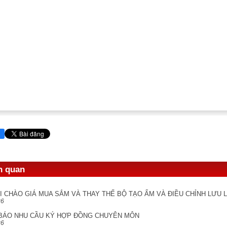
ên quan
I CHÀO GIÁ MUA SẮM VÀ THAY THẾ BỘ TẠO ẨM VÀ ĐIỀU CHỈNH LƯU
26
BÁO NHU CẦU KÝ HỢP ĐỒNG CHUYÊN MÔN
26