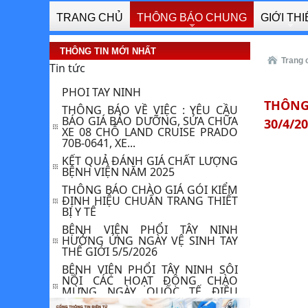
THÔNG BÁO YÊU CẦU BÁO GIÁ
TRANG CHỦ
THÔNG BÁO CHUNG
GIỚI TH
GÓI THẦU: "KIỂM ĐỊNH AN TOÀN
TÍNH NĂNG KỸ THUẬT VÀ KIỂM
ĐỊNH , HIỆU...
THÔNG TIN MỚI NHẤT
THƯ MỜI BÁO GIÁ CUNG CẤP LẮP
Trang 
Tin tức
ĐẶT MÁY LẠNH CHO BỆNH VIỆN
PHỔI TÂY NINH
THÔNG BÁO VỀ VIỆC : YÊU CẦU
THÔNG 
BÁO GIÁ BẢO DƯỠNG, SỬA CHỮA
XE 08 CHỖ LAND CRUISE PRADO
30/4/2
70B-0641, XE...
KẾT QUẢ ĐÁNH GIÁ CHẤT LƯỢNG
BỆNH VIỆN NĂM 2025
THÔNG BÁO CHÀO GIÁ GÓI KIỂM
ĐỊNH HIỆU CHUẨN TRANG THIẾT
BỊ Y TẾ
BỆNH VIỆN PHỔI TÂY NINH
HƯỞNG ỨNG NGÀY VỆ SINH TAY
THẾ GIỚI 5/5/2026
BỆNH VIỆN PHỔI TÂY NINH SÔI
NỔI CÁC HOẠT ĐỘNG CHÀO
MỪNG NGÀY QUỐC TẾ ĐIỀU
DƯỠNG 12/5 ​