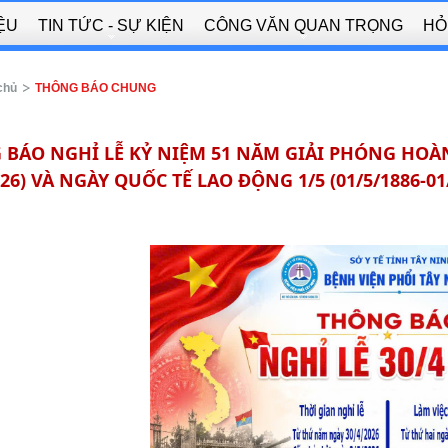
IỆU
TIN TỨC - SỰ KIỆN
CÔNG VĂN QUAN TRỌNG
HỎ
chủ
THÔNG BÁO CHUNG
BÁO NGHỈ LỄ KỶ NIỆM 51 NĂM GIẢI PHÓNG HOÀN
026) VÀ NGÀY QUỐC TẾ LAO ĐỘNG 1/5 (01/5/1886-01/