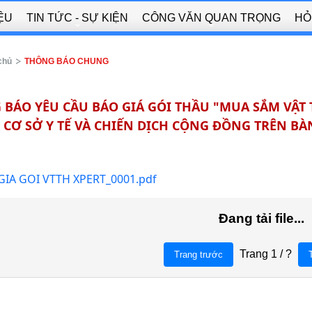
IỆU
TIN TỨC - SỰ KIỆN
CÔNG VĂN QUAN TRỌNG
HỎ
chủ
THÔNG BÁO CHUNG
BÁO YÊU CẦU BÁO GIÁ GÓI THẦU "MUA SẮM VẬT 
CƠ SỞ Y TẾ VÀ CHIẾN DỊCH CỘNG ĐỒNG TRÊN BÀ
GIA GOI VTTH XPERT_0001.pdf