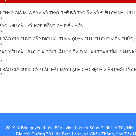
I CHÀO GIÁ MUA SẮM VÀ THAY THẾ BỘ TẠO ẨM VÀ ĐIỀU CHỈNH LƯU
26
BÁO NHU CẦU KÝ HỢP ĐỒNG CHUYÊN MÔN
26
 BÁO GIÁ CUNG CẤP DỊCH VỤ THAM QUAN DU LỊCH CHO VIÊN CHỨC,
26
ÁO YÊU CẦU BÁO GIÁ GÓI THẦU: "KIỂM ĐỊNH AN TOÀN TÍNH NĂNG K
26
 BÁO GIÁ CUNG CẤP LẮP ĐẶT MÁY LẠNH CHO BỆNH VIỆN PHỔI TÂY 
26
 Bệnh viện Lao và Bệnh Phổi tỉnh Tây Ninh
:
Địa chỉ: Đường 781, ấp Bình Long, xã Châu Thành, tỉnh Tây N