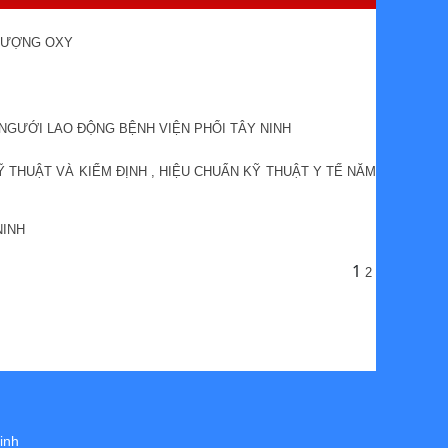
 LƯỢNG OXY
 NGƯỚI LAO ĐỘNG BỆNH VIỆN PHỔI TÂY NINH
Ỹ THUẬT VÀ KIỂM ĐỊNH , HIỆU CHUẨN KỸ THUẬT Y TẾ NĂM
NINH
1
2
inh