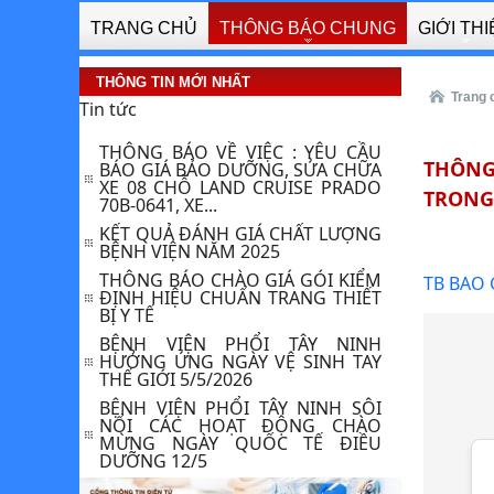
GÓI THẦU: "KIỂM ĐỊNH AN TOÀN
TRANG CHỦ
THÔNG BÁO CHUNG
GIỚI TH
TÍNH NĂNG KỸ THUẬT VÀ KIỂM
ĐỊNH , HIỆU...
THƯ MỜI BÁO GIÁ CUNG CẤP LẮP
THÔNG TIN MỚI NHẤT
ĐẶT MÁY LẠNH CHO BỆNH VIỆN
Trang 
Tin tức
PHỔI TÂY NINH
THÔNG BÁO VỀ VIỆC : YÊU CẦU
BÁO GIÁ BẢO DƯỠNG, SỬA CHỮA
THÔNG 
XE 08 CHỖ LAND CRUISE PRADO
70B-0641, XE...
TRONG 
KẾT QUẢ ĐÁNH GIÁ CHẤT LƯỢNG
BỆNH VIỆN NĂM 2025
THÔNG BÁO CHÀO GIÁ GÓI KIỂM
TB BAO 
ĐỊNH HIỆU CHUẨN TRANG THIẾT
BỊ Y TẾ
BỆNH VIỆN PHỔI TÂY NINH
HƯỞNG ỨNG NGÀY VỆ SINH TAY
THẾ GIỚI 5/5/2026
BỆNH VIỆN PHỔI TÂY NINH SÔI
NỔI CÁC HOẠT ĐỘNG CHÀO
MỪNG NGÀY QUỐC TẾ ĐIỀU
DƯỠNG 12/5 ​
BỆNH VIỆN PHỔI TÂY NINH