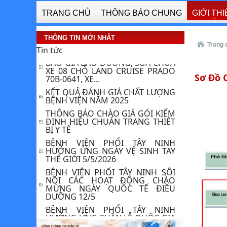
ĐỊNH , HIỆU...
TRANG CHỦ
THÔNG BÁO CHUNG
GIỚI TH
THƯ MỜI BÁO GIÁ CUNG CẤP LẮP
ĐẶT MÁY LẠNH CHO BỆNH VIỆN
PHỔI TÂY NINH
THÔNG TIN MỚI NHẤT
THÔNG BÁO VỀ VIỆC : YÊU CẦU
Trang 
Tin tức
BÁO GIÁ BẢO DƯỠNG, SỬA CHỮA
XE 08 CHỖ LAND CRUISE PRADO
70B-0641, XE...
Sơ Đồ 
KẾT QUẢ ĐÁNH GIÁ CHẤT LƯỢNG
BỆNH VIỆN NĂM 2025
THÔNG BÁO CHÀO GIÁ GÓI KIỂM
ĐỊNH HIỆU CHUẨN TRANG THIẾT
BỊ Y TẾ
BỆNH VIỆN PHỔI TÂY NINH
HƯỞNG ỨNG NGÀY VỆ SINH TAY
THẾ GIỚI 5/5/2026
BỆNH VIỆN PHỔI TÂY NINH SÔI
NỔI CÁC HOẠT ĐỘNG CHÀO
MỪNG NGÀY QUỐC TẾ ĐIỀU
DƯỠNG 12/5 ​
BỆNH VIỆN PHỔI TÂY NINH
HƯỞNG ỨNG TUẦN LỄ QUỐC GIA
“NƯỚC SẠCH VÀ VỆ SINH MÔI
TRƯỜNG” NĂM 2026