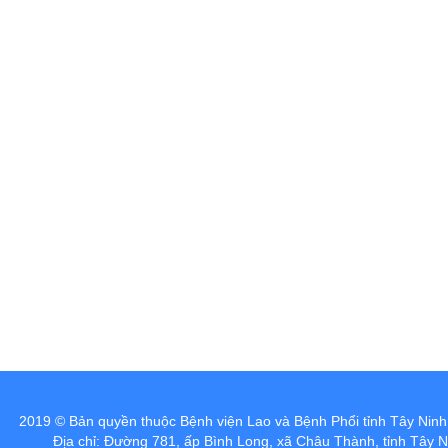
 Bệnh viện Lao và Bệnh Phổi tỉnh Tây Ninh
:
Địa chỉ: Đường 781, ấp Bình Long, xã Châu Thành, tỉnh Tây N