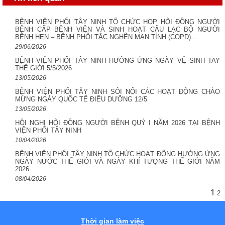
BỆNH VIỆN PHỔI TÂY NINH TỔ CHỨC HỌP HỘI ĐỒNG NGƯỜI
BỆNH CẤP BỆNH VIỆN VÀ SINH HOẠT CÂU LẠC BỘ NGƯỜI
BỆNH HEN – BỆNH PHỔI TẮC NGHẼN MẠN TÍNH (COPD)...
29/06/2026
BỆNH VIỆN PHỔI TÂY NINH HƯỞNG ỨNG NGÀY VỆ SINH TAY
THẾ GIỚI 5/5/2026
13/05/2026
BỆNH VIỆN PHỔI TÂY NINH SÔI NỔI CÁC HOẠT ĐỘNG CHÀO
MỪNG NGÀY QUỐC TẾ ĐIỀU DƯỠNG 12/5 ​
13/05/2026
HỘI NGHỊ HỘI ĐỒNG NGƯỜI BỆNH QUÝ I NĂM 2026 TẠI BỆNH
VIỆN PHỔI TÂY NINH
10/04/2026
BỆNH VIỆN PHỔI TÂY NINH TỔ CHỨC HOẠT ĐỘNG HƯỞNG ỨNG
NGÀY NƯỚC THẾ GIỚI VÀ NGÀY KHÍ TƯỢNG THẾ GIỚI NĂM
2026
08/04/2026
1
2
Thời gian làm việc