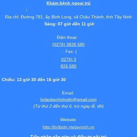
Khám bệnh ngoại trú
:
Địa chỉ: Đường 781, ấp Bình Long, xã Châu Thành, tỉnh Tây Ninh
Sáng: 07 giờ đến 11 giờ
Điện thoại:
(0276) 3826 580
- Fax: (
0276) 3
826 580
Chiều: 13 giờ 30 đến 16 giờ 30
Email:
bvlaobenhphoitn@gmail.com
(Từ thứ 2 đến thứ 6, trừ ngày lễ, tết)
Website:
http://bvlbptn.ytetayninh.vn
Tiếp nhận cấp cứu và điều trị nội trú