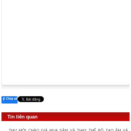
Chia sẻ
Tin liên quan
THƯ MỜI CHÀO GIÁ MUA SẮM VÀ THAY THẾ BỘ TẠO ẨM VÀ