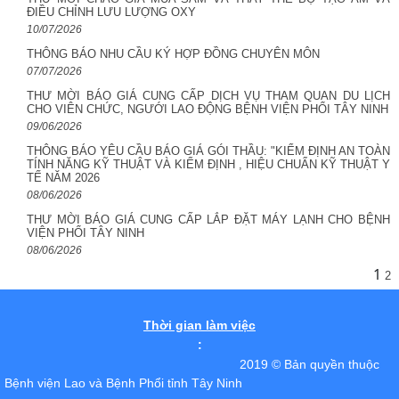
ĐIỀU CHỈNH LƯU LƯỢNG OXY
10/07/2026
THÔNG BÁO NHU CẦU KÝ HỢP ĐỒNG CHUYÊN MÔN
07/07/2026
THƯ MỜI BÁO GIÁ CUNG CẤP DỊCH VỤ THAM QUAN DU LỊCH
CHO VIÊN CHỨC, NGƯỚI LAO ĐỘNG BỆNH VIỆN PHỔI TÂY NINH
09/06/2026
THÔNG BÁO YÊU CẦU BÁO GIÁ GÓI THẦU: "KIỂM ĐỊNH AN TOÀN
TÍNH NĂNG KỸ THUẬT VÀ KIỂM ĐỊNH , HIỆU CHUẨN KỸ THUẬT Y
TẾ NĂM 2026
08/06/2026
THƯ MỜI BÁO GIÁ CUNG CẤP LẮP ĐẶT MÁY LẠNH CHO BỆNH
VIỆN PHỔI TÂY NINH
08/06/2026
1
2
Thời gian làm việc
:
2019 © Bản quyền thuộc
Bệnh viện Lao và Bệnh Phổi tỉnh Tây Ninh