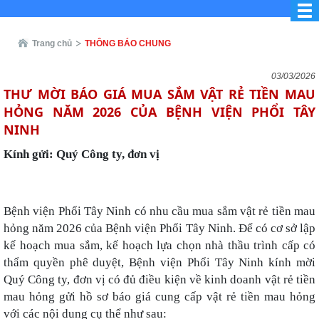
Trang chủ
THÔNG BÁO CHUNG
03/03/2026
THƯ MỜI BÁO GIÁ MUA SẮM VẬT RẺ TIỀN MAU
HỎNG NĂM 2026 CỦA BỆNH VIỆN PHỔI TÂY
NINH
Kính gửi: Quý Công ty, đơn vị
Bệnh viện Phổi Tây Ninh có nhu cầu mua sắm
vật rẻ tiền mau
hỏng năm 2026 của Bệnh viện Phổi Tây Ninh.
Để có cơ sở lập
kế hoạch mua sắm, kế hoạch lựa chọn nhà thầu trình cấp có
thẩm quyền phê duyệt,
Bệnh viện Phổi Tây Ninh kính mời
Quý Công ty, đơn vị có đủ điều kiện về kinh doanh vật rẻ tiền
mau hỏng gửi hồ sơ báo giá cung cấp vật rẻ tiền mau hỏng
với các nội dung cụ thể như sau: