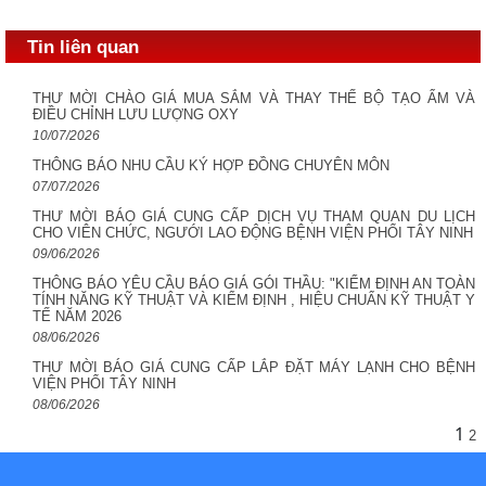
Tin liên quan
THƯ MỜI CHÀO GIÁ MUA SẮM VÀ THAY THẾ BỘ TẠO ẨM VÀ
ĐIỀU CHỈNH LƯU LƯỢNG OXY
10/07/2026
THÔNG BÁO NHU CẦU KÝ HỢP ĐỒNG CHUYÊN MÔN
07/07/2026
THƯ MỜI BÁO GIÁ CUNG CẤP DỊCH VỤ THAM QUAN DU LỊCH
CHO VIÊN CHỨC, NGƯỚI LAO ĐỘNG BỆNH VIỆN PHỔI TÂY NINH
09/06/2026
THÔNG BÁO YÊU CẦU BÁO GIÁ GÓI THẦU: "KIỂM ĐỊNH AN TOÀN
TÍNH NĂNG KỸ THUẬT VÀ KIỂM ĐỊNH , HIỆU CHUẨN KỸ THUẬT Y
TẾ NĂM 2026
08/06/2026
THƯ MỜI BÁO GIÁ CUNG CẤP LẮP ĐẶT MÁY LẠNH CHO BỆNH
VIỆN PHỔI TÂY NINH
08/06/2026
1
2