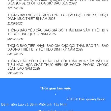
ĐIỆN (UPS), CHỐT KHOA GIỮ ĐẦU ĐÈN 2026''
12/01/2026
THÔNG BÁO VỀ VIỆC MỜI CÔNG TY CHÀO ĐẶC TÍNH KỸ THUẬT
DANH MỤC THIẾT BỊ NĂM 2026
11/09/2025
THÔNG BÁO YÊU CẦU BÁO GIÁ GÓI THẦU MUA SẮM THIẾT BỊ Y
TẾ BỔ SUNG QUÝ IV NĂM 2025
05/09/2025
THÔNG BÁO TIẾP NHẬN BÁO GIÁ CHO GÓI THẦU BẢO TRÌ, BẢO
DƯỠNG THIẾT BỊ Y TẾ THEO ĐỊNH KỲ NĂM 2025
04/09/2025
THÔNG BÁO YÊU CẦU BÁO GIÁ GÓI THẦU MUA SẮM VẬT TƯ
TIÊU HAO, HÓA CHẤT THỰC HIỆN KẾ HOẠCH PHÒNG, CHỐNG
BỆNH LAO NĂM 2025
29/08/2025
Thời gian làm việc
:
2019 © Bản quyền thuộc
Bệnh viện Lao và Bệnh Phổi tỉnh Tây Ninh