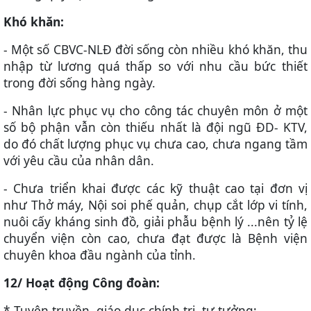
Khó khăn:
- Một số CBVC-NLĐ đời sống còn nhiều khó khăn, thu
nhập từ lương quá thấp so với nhu cầu bức thiết
trong đời sống hàng ngày.
- Nhân lực phục vụ cho công tác chuyên môn ở một
số bộ phận vẫn còn thiếu nhất là đội ngũ ĐD- KTV,
do đó chất lượng phục vụ chưa cao, chưa ngang tầm
với yêu cầu của nhân dân.
- Chưa
triển khai được các kỹ thuật cao tại đơn vị
như Thở máy, Nội soi phế quản, chụp cắt lớp vi tính,
nuôi cấy kháng sinh đồ, gi
ải
phẫu bệnh lý ...nên tỷ lệ
chuyển viện còn cao, chưa đạt được là Bệnh vi
ện
chuyên khoa đầu ngành của tỉn
h
.
12/ Hoạt động Công đoàn:
* Tuyên truyền, giáo dục chính trị, tư tưởng: