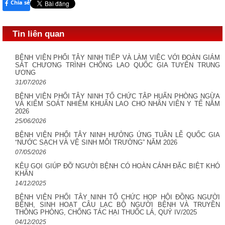
Chia sẻ
Tin liên quan
BỆNH VIỆN PHỔI TÂY NINH TIẾP VÀ LÀM VIỆC VỚI ĐOÀN GIÁM
SÁT CHƯƠNG TRÌNH CHỐNG LAO QUỐC GIA TUYẾN TRUNG
ƯƠNG
31/07/2026
BỆNH VIỆN PHỔI TÂY NINH TỔ CHỨC TẬP HUẤN PHÒNG NGỪA
VÀ KIỂM SOÁT NHIỂM KHUẨN LAO CHO NHÂN VIÊN Y TẾ NĂM
2026
25/06/2026
BỆNH VIỆN PHỔI TÂY NINH HƯỞNG ỨNG TUẦN LỄ QUỐC GIA
“NƯỚC SẠCH VÀ VỆ SINH MÔI TRƯỜNG” NĂM 2026
07/05/2026
KÊU GỌI GIÚP ĐỠ NGƯỜI BỆNH CÓ HOÀN CẢNH ĐẶC BIỆT KHÓ
KHĂN
14/12/2025
BỆNH VIỆN PHỔI TÂY NINH TỔ CHỨC HỌP HỘI ĐỒNG NGƯỜI
BỆNH, SINH HOẠT CÂU LẠC BỘ NGƯỜI BỆNH VÀ TRUYỀN
THÔNG PHÒNG, CHỐNG TÁC HẠI THUỐC LÁ, QUÝ IV/2025
04/12/2025