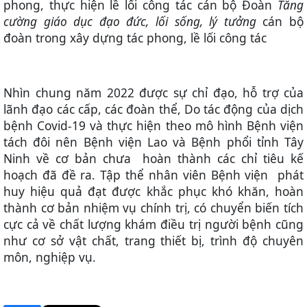
phong, thực hiện lề lối công tác cán bộ Đoàn
Tăng
cường
giáo dục đạo đức, lối sống, lý tưởng
cán bộ
đoàn trong xây dựng tác phong, lề lối công tác
Nhìn chung năm 2022 được sự chỉ đạo, hỗ trợ của
lãnh đạo các cấp, các đoàn thể, Do
tác đ
ộ
ng của dịch
bệnh Covid-19 và thực hiện theo mô hình Bệnh viện
tách đôi nên
Bệnh viện Lao và Bệnh phổi tỉnh Tây
Ninh
về cơ bản chưa
hoàn thành
các chỉ tiêu
kế
hoạch đã
đề ra
. Tập thể nhân vi
ên
Bệnh vi
ện
phát
huy hiệu quả đạt được khắc phục khó khăn, hoàn
thành cơ bản nhiệm vụ chính trị, có chuyển biến tích
cực cả về chất lượng khám điều trị người bệnh cũng
như cơ sở vật chất, trang thiết bị, trình độ chuyên
môn, nghiệp vụ.