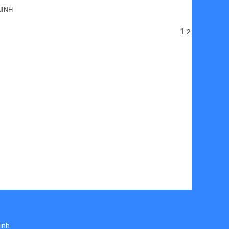
NINH
1
2
inh