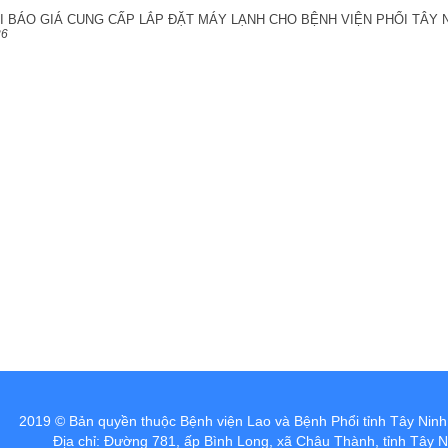
 BÁO GIÁ CUNG CẤP LẮP ĐẶT MÁY LẠNH CHO BỆNH VIỆN PHỔI TÂY 
26
 Bệnh viện Lao và Bệnh Phổi tỉnh Tây Ninh
:
Địa chỉ: Đường 781, ấp Bình Long, xã Châu Thành, tỉnh Tây N