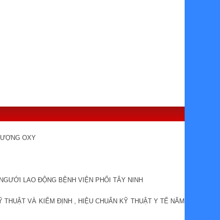
 LƯỢNG OXY
 NGƯỚI LAO ĐỘNG BỆNH VIỆN PHỔI TÂY NINH
Ỹ THUẬT VÀ KIỂM ĐỊNH , HIỆU CHUẨN KỸ THUẬT Y TẾ NĂM