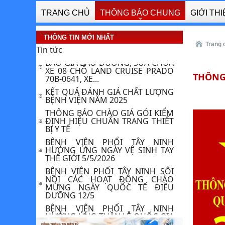
ĐỊNH , HIỆU...
TRANG CHỦ
THÔNG BÁO CHUNG
GIỚI TH
THƯ MỜI BÁO GIÁ CUNG CẤP LẮP
ĐẶT MÁY LẠNH CHO BỆNH VIỆN
PHỔI TÂY NINH
THÔNG TIN MỚI NHẤT
Trang 
THÔNG BÁO VỀ VIỆC : YÊU CẦU
Tin tức
BÁO GIÁ BẢO DƯỠNG, SỬA CHỮA
XE 08 CHỖ LAND CRUISE PRADO
70B-0641, XE...
THÔNG
KẾT QUẢ ĐÁNH GIÁ CHẤT LƯỢNG
BỆNH VIỆN NĂM 2025
THÔNG BÁO CHÀO GIÁ GÓI KIỂM
ĐỊNH HIỆU CHUẨN TRANG THIẾT
BỊ Y TẾ
BỆNH VIỆN PHỔI TÂY NINH
HƯỞNG ỨNG NGÀY VỆ SINH TAY
THẾ GIỚI 5/5/2026
BỆNH VIỆN PHỔI TÂY NINH SÔI
NỔI CÁC HOẠT ĐỘNG CHÀO
MỪNG NGÀY QUỐC TẾ ĐIỀU
DƯỠNG 12/5 ​
BỆNH VIỆN PHỔI TÂY NINH
HƯỞNG ỨNG TUẦN LỄ QUỐC GIA
“NƯỚC SẠCH VÀ VỆ SINH MÔI