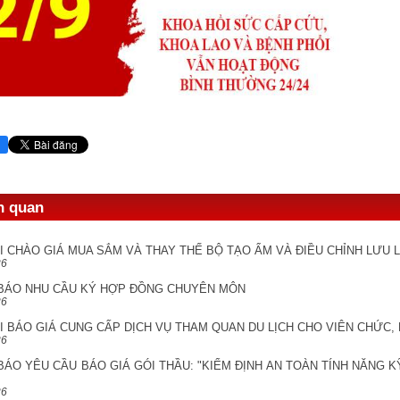
ên quan
I CHÀO GIÁ MUA SẮM VÀ THAY THẾ BỘ TẠO ẨM VÀ ĐIỀU CHỈNH LƯU
26
BÁO NHU CẦU KÝ HỢP ĐỒNG CHUYÊN MÔN
26
 BÁO GIÁ CUNG CẤP DỊCH VỤ THAM QUAN DU LỊCH CHO VIÊN CHỨC,
26
ÁO YÊU CẦU BÁO GIÁ GÓI THẦU: "KIỂM ĐỊNH AN TOÀN TÍNH NĂNG K
26