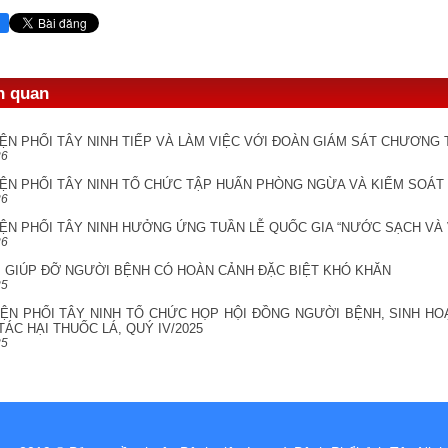
ên quan
IỆN PHỔI TÂY NINH TIẾP VÀ LÀM VIỆC VỚI ĐOÀN GIÁM SÁT CHƯƠN
26
ỆN PHỔI TÂY NINH TỔ CHỨC TẬP HUẤN PHÒNG NGỪA VÀ KIỂM SOÁT 
26
ỆN PHỔI TÂY NINH HƯỞNG ỨNG TUẦN LỄ QUỐC GIA “NƯỚC SẠCH VÀ 
26
I GIÚP ĐỠ NGƯỜI BỆNH CÓ HOÀN CẢNH ĐẶC BIỆT KHÓ KHĂN
25
IỆN PHỔI TÂY NINH TỔ CHỨC HỌP HỘI ĐỒNG NGƯỜI BỆNH, SINH H
ÁC HẠI THUỐC LÁ, QUÝ IV/2025
25