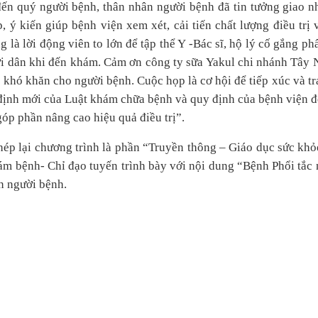
ến quý người bệnh, thân nhân người bệnh đã tin tưởng giao n
, ý kiến giúp bệnh viện xem xét, cải tiến chất lượng điều trị
g là lời động viên to lớn để tập thể Y -Bác sĩ, hộ lý cố gắng p
i dân khi đến khám. Cảm ơn công ty sữa Yakul chi nhánh Tây N
 khó khăn cho người bệnh. Cuộc họp là cơ hội để tiếp xúc và t
định mới của Luật khám chữa bệnh và quy định của bệnh viện đ
góp phần nâng cao hiệu quả điều trị”.
ép lại chương trình là phần “Truyền thông – Giáo dục sức khỏ
m bệnh- Chỉ đạo tuyến trình bày với nội dung “Bệnh Phổi tắc
n người bệnh.