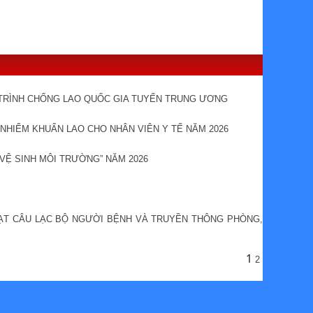
G TRÌNH CHỐNG LAO QUỐC GIA TUYẾN TRUNG ƯƠNG
NHIỂM KHUẨN LAO CHO NHÂN VIÊN Y TẾ NĂM 2026
VỆ SINH MÔI TRƯỜNG” NĂM 2026
OẠT CÂU LẠC BỘ NGƯỜI BỆNH VÀ TRUYỀN THÔNG PHÒNG,
1
2