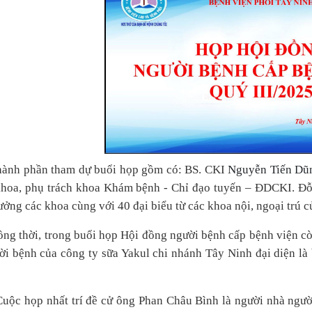
ành phần tham dự buổi họp gồm có: BS. CKI
Nguyễn Tiến D
hoa, phụ trách khoa Khám bệnh - Chỉ đạo tuyến – ĐDCKI. Đỗ
ưởng các khoa cùng với 40 đại biểu từ các khoa nội, ngoại trú 
ng thời, trong buổi họp Hội đồng người bệnh cấp bệnh viện c
ời bệnh của công ty sữa Yakul chi nhánh Tây Ninh đại diện là
 nhất trí đề cử ông Phan Châu Bình là người nhà người bệ