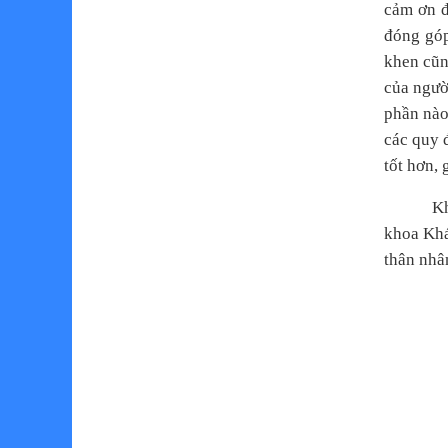
cảm ơn đ
CÓ HOÀN CẢNH ĐẶC BIỆT KHÓ
KHĂN
đóng góp
THÔNG BÁO PHÊ DUYỆT KẾT QUẢ
khen cũn
LỰA CHỌN NHÀ THẦU GÓI THẦU :
MUA SẮM OXY Y TẾ CHỜ THẦU
của ngườ
NĂM 2026 THUỘC...
phần nào
THÔNG BÁO YÊU CẦU BÁO GIÁ
các quy 
TRANG THIẾT BỊ, MÁY TÍNH,
LAPTOP CHO BỆNH VIỆN PHỔI
tốt hơn, 
TÂY NINH
THÔNG BÁO MỜI NHÀ THẦU
Kh
THAM ĐỰ THẦU CHỈ ĐỊNH RÚT
GỌN GÓI THẦU : MUA SẮM OXY Y
khoa Khá
TẾ CHỜ THẦU NĂM 2026...
thân nhâ
ĐỊNH HƯỚNG HOẠT ĐỘNG
TRUYỀN THÔNG - GIÁO DỤC SỨC
KHỎE THÁNG 1/2026
THÔNG BÁO VỀ VIỆC THAY ĐỔI
NGƯỜI ĐẠI DIỆN PHÁP LUẬT TẠI
BỆNH VIỆN PHỔI TÂY NINH
CÔNG BỐ QUYẾT ĐỊNH ĐIỀU
ĐỘNG, BỔ NHIỆM GIÁM ĐỐC
BỆNH VIỆN PHỔI TÂY NINH