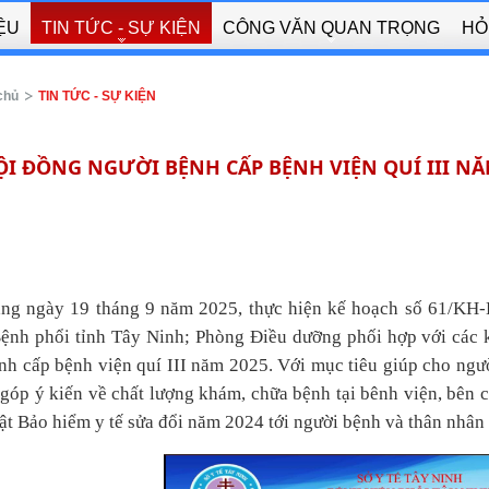
IỆU
TIN TỨC - SỰ KIỆN
CÔNG VĂN QUAN TRỌNG
HỎ
chủ
TIN TỨC - SỰ KIỆN
I ĐỒNG NGƯỜI BỆNH CẤP BỆNH VIỆN QUÍ III NĂ
ng ngày 19 tháng 9 năm 2025, thực hiện kế hoạch số 61/KH
ệnh phổi tỉnh Tây Ninh; Phòng Điều dưỡng phối hợp với các
nh cấp bệnh viện quí III năm 2025. Với mục tiêu giúp cho ngườ
 góp ý kiến về chất lượng khám, chữa bệnh tại bênh viện, bên
ật Bảo hiểm y tế sửa đổi năm 2024 tới người bệnh và thân nhân