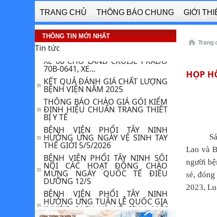
ĐẶT MÁY LẠNH CHO BỆNH VIỆN
PHỔI TÂY NINH
TRANG CHỦ
THÔNG BÁO CHUNG
GIỚI TH
THÔNG BÁO VỀ VIỆC : YÊU CẦU
BÁO GIÁ BẢO DƯỠNG, SỬA CHỮA
THÔNG TIN MỚI NHẤT
XE 08 CHỖ LAND CRUISE PRADO
Trang 
Tin tức
70B-0641, XE...
KẾT QUẢ ĐÁNH GIÁ CHẤT LƯỢNG
BỆNH VIỆN NĂM 2025
HỌP HỘ
THÔNG BÁO CHÀO GIÁ GÓI KIỂM
ĐỊNH HIỆU CHUẨN TRANG THIẾT
BỊ Y TẾ
BỆNH VIỆN PHỔI TÂY NINH
HƯỞNG ỨNG NGÀY VỆ SINH TAY
THẾ GIỚI 5/5/2026
Sá
BỆNH VIỆN PHỔI TÂY NINH SÔI
NỔI CÁC HOẠT ĐỘNG CHÀO
Lao và B
MỪNG NGÀY QUỐC TẾ ĐIỀU
DƯỠNG 12/5 ​
người bệ
BỆNH VIỆN PHỔI TÂY NINH
sẻ, đóng
HƯỞNG ỨNG TUẦN LỄ QUỐC GIA
2023, Lu
“NƯỚC SẠCH VÀ VỆ SINH MÔI
TRƯỜNG” NĂM 2026
BỆNH THALASSEMIA (TAN MÁU