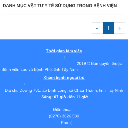
DANH MỤC VẬT TƯ Y TẾ SỬ DỤNG TRONG BỆNH VIỆN
«
1
»
Thời gian làm việc
:
2019 © Bản quyền thuộc
Bệnh viện Lao và Bệnh Phổi tỉnh Tây Ninh
Khám bệnh ngoại trú
:
Địa chỉ: Đường 781, ấp Bình Long, xã Châu Thành, tỉnh Tây Ninh
Sáng: 07 giờ đến 11 giờ
Điện thoại:
(0276) 3826 580
- Fax: (