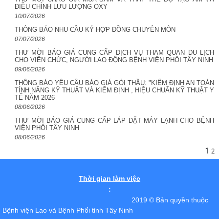
ĐIỀU CHỈNH LƯU LƯỢNG OXY
10/07/2026
THÔNG BÁO NHU CẦU KÝ HỢP ĐỒNG CHUYÊN MÔN
07/07/2026
THƯ MỜI BÁO GIÁ CUNG CẤP DỊCH VỤ THAM QUAN DU LỊCH
CHO VIÊN CHỨC, NGƯỚI LAO ĐỘNG BỆNH VIỆN PHỔI TÂY NINH
09/06/2026
THÔNG BÁO YÊU CẦU BÁO GIÁ GÓI THẦU: "KIỂM ĐỊNH AN TOÀN
TÍNH NĂNG KỸ THUẬT VÀ KIỂM ĐỊNH , HIỆU CHUẨN KỸ THUẬT Y
TẾ NĂM 2026
08/06/2026
THƯ MỜI BÁO GIÁ CUNG CẤP LẮP ĐẶT MÁY LẠNH CHO BỆNH
VIỆN PHỔI TÂY NINH
08/06/2026
1
2
Thời gian làm việc
:
2019 © Bản quyền thuộc
Bệnh viện Lao và Bệnh Phổi tỉnh Tây Ninh