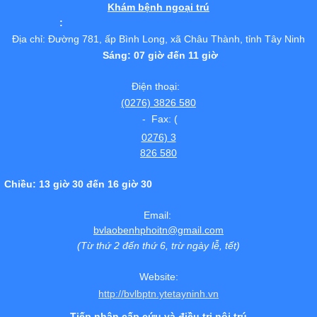
Khám bệnh ngoại trú
:
Địa chỉ: Đường 781, ấp Bình Long, xã Châu Thành, tỉnh Tây Ninh
Sáng: 07 giờ đến 11 giờ
Điện thoại:
(0276) 3826 580
- Fax: (
0276) 3
826 580
Chiều: 13 giờ 30 đến 16 giờ 30
Email:
bvlaobenhphoitn@gmail.com
(Từ thứ 2 đến thứ 6, trừ ngày lễ, tết)
Website:
http://bvlbptn.ytetayninh.vn
Tiếp nhận cấp cứu và điều trị nội trú