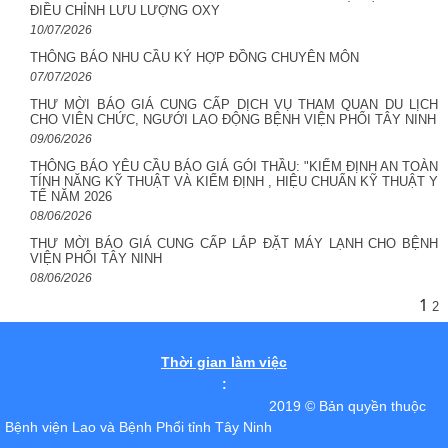
ĐIỀU CHỈNH LƯU LƯỢNG OXY
10/07/2026
THÔNG BÁO NHU CẦU KÝ HỢP ĐỒNG CHUYÊN MÔN
07/07/2026
THƯ MỜI BÁO GIÁ CUNG CẤP DỊCH VỤ THAM QUAN DU LỊCH
CHO VIÊN CHỨC, NGƯỚI LAO ĐỘNG BỆNH VIỆN PHỔI TÂY NINH
09/06/2026
THÔNG BÁO YÊU CẦU BÁO GIÁ GÓI THẦU: "KIỂM ĐỊNH AN TOÀN
TÍNH NĂNG KỸ THUẬT VÀ KIỂM ĐỊNH , HIỆU CHUẨN KỸ THUẬT Y
TẾ NĂM 2026
08/06/2026
THƯ MỜI BÁO GIÁ CUNG CẤP LẮP ĐẶT MÁY LẠNH CHO BỆNH
VIỆN PHỔI TÂY NINH
08/06/2026
1
2
Thời gian làm việc
:
2019 © Bản quyền thuộc
Bệnh viện Lao và Bệnh Phổi tỉnh Tây Ninh