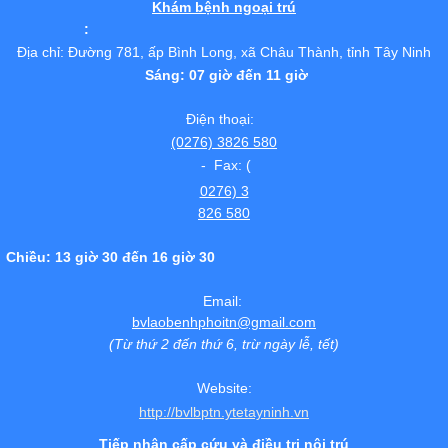
Khám bệnh ngoại trú
:
Địa chỉ: Đường 781, ấp Bình Long, xã Châu Thành, tỉnh Tây Ninh
Sáng: 07 giờ đến 11 giờ
Điện thoại:
(0276) 3826 580
- Fax: (
0276) 3
826 580
Chiều: 13 giờ 30 đến 16 giờ 30
Email:
bvlaobenhphoitn@gmail.com
(Từ thứ 2 đến thứ 6, trừ ngày lễ, tết)
Website:
http://bvlbptn.ytetayninh.vn
Tiếp nhận cấp cứu và điều trị nội trú