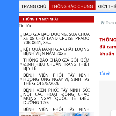
TÍNH NĂNG KỸ THUẬT VÀ KIỂM
ĐỊNH , HIỆU...
TRANG CHỦ
THÔNG BÁO CHUNG
GIỚI TH
THƯ MỜI BÁO GIÁ CUNG CẤP LẮP
ĐẶT MÁY LẠNH CHO BỆNH VIỆN
THÔNG TIN MỚI NHẤT
PHỔI TÂY NINH
Trang 
Tin tức
THÔNG BÁO VỀ VIỆC : YÊU CẦU
BÁO GIÁ BẢO DƯỠNG, SỬA CHỮA
XE 08 CHỖ LAND CRUISE PRADO
THÔNG 
70B-0641, XE...
KẾT QUẢ ĐÁNH GIÁ CHẤT LƯỢNG
đã cam
BỆNH VIỆN NĂM 2025
khuẩn 
THÔNG BÁO CHÀO GIÁ GÓI KIỂM
ĐỊNH HIỆU CHUẨN TRANG THIẾT
BỊ Y TẾ
BỆNH VIỆN PHỔI TÂY NINH
Tải về
HƯỞNG ỨNG NGÀY VỆ SINH TAY
THẾ GIỚI 5/5/2026
BỆNH VIỆN PHỔI TÂY NINH SÔI
NỔI CÁC HOẠT ĐỘNG CHÀO
MỪNG NGÀY QUỐC TẾ ĐIỀU
DƯỠNG 12/5 ​
BỆNH VIỆN PHỔI TÂY NINH
HƯỞNG ỨNG TUẦN LỄ QUỐC GIA
“NƯỚC SẠCH VÀ VỆ SINH MÔI