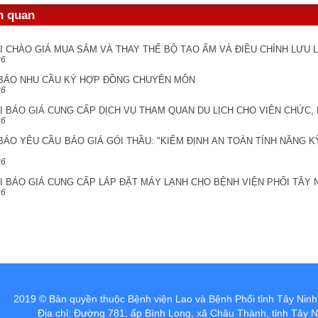
ên quan
I CHÀO GIÁ MUA SẮM VÀ THAY THẾ BỘ TẠO ẨM VÀ ĐIỀU CHỈNH LƯU
26
BÁO NHU CẦU KÝ HỢP ĐỒNG CHUYÊN MÔN
26
 BÁO GIÁ CUNG CẤP DỊCH VỤ THAM QUAN DU LỊCH CHO VIÊN CHỨC,
26
ÁO YÊU CẦU BÁO GIÁ GÓI THẦU: "KIỂM ĐỊNH AN TOÀN TÍNH NĂNG K
26
 BÁO GIÁ CUNG CẤP LẮP ĐẶT MÁY LẠNH CHO BỆNH VIỆN PHỔI TÂY 
26
 Bệnh viện Lao và Bệnh Phổi tỉnh Tây Ninh
:
Địa chỉ: Đường 781, ấp Bình Long, xã Châu Thành, tỉnh Tây N