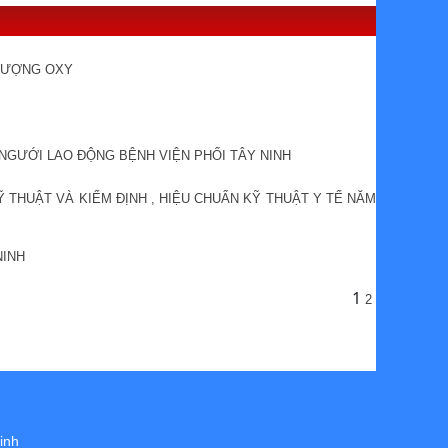
 LƯỢNG OXY
 NGƯỚI LAO ĐỘNG BỆNH VIỆN PHỔI TÂY NINH
Ỹ THUẬT VÀ KIỂM ĐỊNH , HIỆU CHUẨN KỸ THUẬT Y TẾ NĂM
NINH
1
2
inh